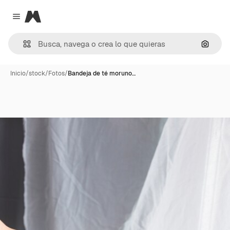
Magnific
Close menu
Buscar
Inicio
/
stock
/
Fotos
/
Bandeja de té moruno…