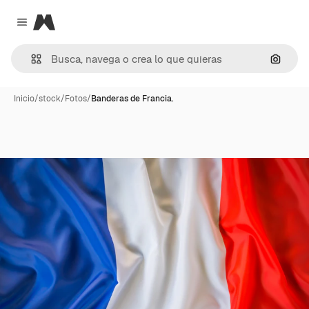
Magnific
Close menu
Buscar
Inicio
/
stock
/
Fotos
/
Banderas de Francia.