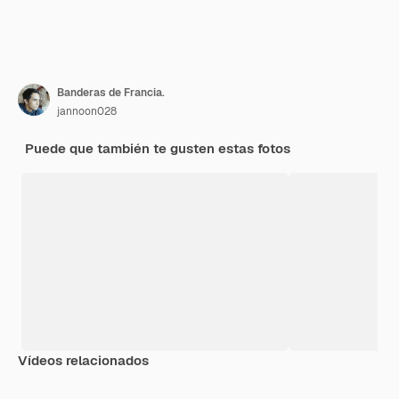
Banderas de Francia.
jannoon028
Puede que también te gusten estas fotos
Vídeos relacionados
Premium
Premium
Premium
Premium
Generado p