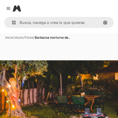
Magnific
Close menu
Buscar
Inicio
/
stock
/
Fotos
/
Barbacoa nocturna de…