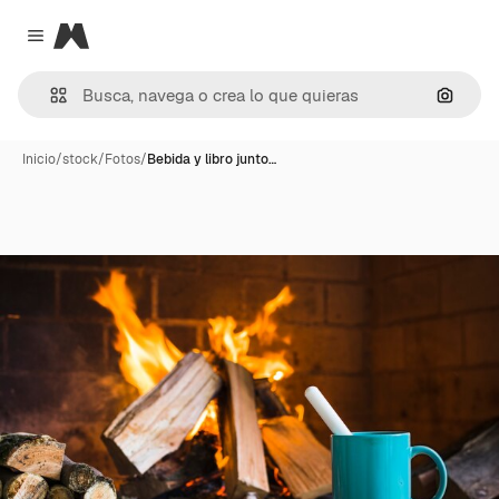
Magnific
Close menu
Buscar
Inicio
/
stock
/
Fotos
/
Bebida y libro junto…