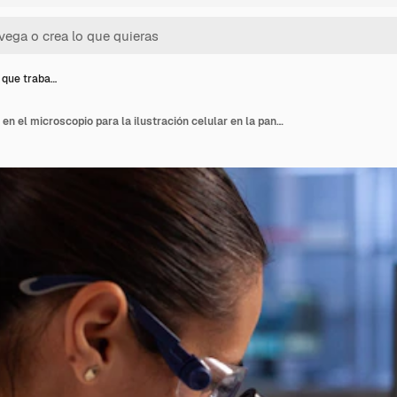
 que traba…
Bioquímico que trabaja en el microscopio para la ilustración celular en la pantalla de la computadora en el laboratorio químico. Mujer científica analizando adn del virus, tejido celular, diagrama de núcleo de plasma y hemoglobina