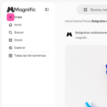
Crear
Inicio
/
stock
/
Fotos
/
Bolígrafos 
Inicio
Buscar
Bolígrafos multicolore
magnific
Stock
Explorar
Todas las herramientas