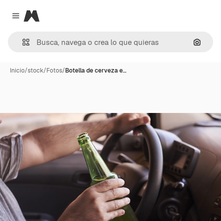
Magnific
Close menu
Buscar
Inicio
/
stock
/
Fotos
/
Botella de cerveza e…