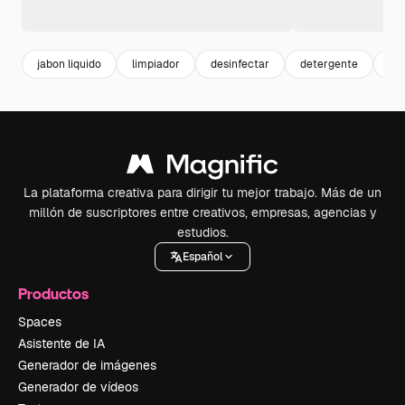
jabon liquido
limpiador
desinfectar
detergente
ja
La plataforma creativa para dirigir tu mejor trabajo. Más de un
millón de suscriptores entre creativos, empresas, agencias y
estudios.
Español
Productos
Spaces
Asistente de IA
Generador de imágenes
Generador de vídeos