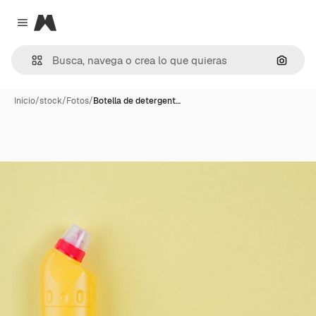
Magnific
Close menu
Buscar
Inicio
/
stock
/
Fotos
/
Botella de detergent…