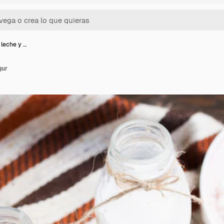
 leche y …
gur