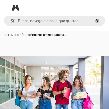
Magnific
Close menu
Buscar
Inicio
/
stock
/
Fotos
/
Buenos amigos camina…