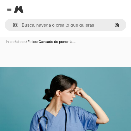
Magnific
Close menu
Buscar
Inicio
/
stock
/
Fotos
/
Cansado de poner la …