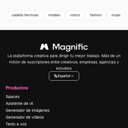
Premium
Premium
Generado por IA
Premium
Premium
Generado p
cabello hermoso
modelo
rostro
fashion
mujer rub
La plataforma creativa para dirigir tu mejor trabajo. Más de un
millón de suscriptores entre creativos, empresas, agencias y
estudios.
Español
Productos
Spaces
Asistente de IA
Generador de imágenes
Generador de vídeos
Texto a voz