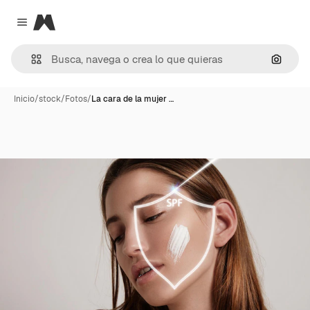
Magnific
Close menu
Buscar
Inicio
/
stock
/
Fotos
/
La cara de la mujer …