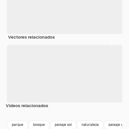
Vectores relacionados
Vídeos relacionados
Premium
Premium
Premium
Premium
parque
bosque
paisaje sol
naturaleza
paisaje vera