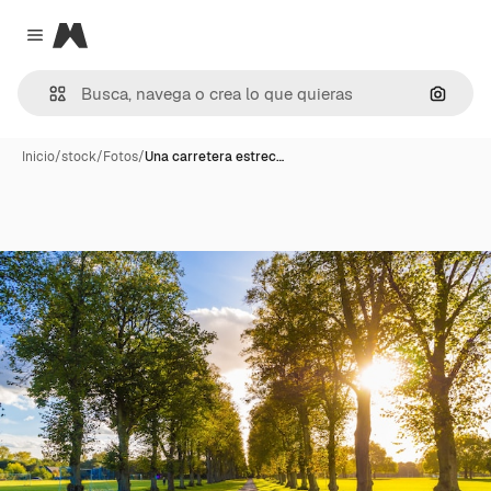
Magnific
Close menu
Buscar
Inicio
/
stock
/
Fotos
/
Una carretera estrec…