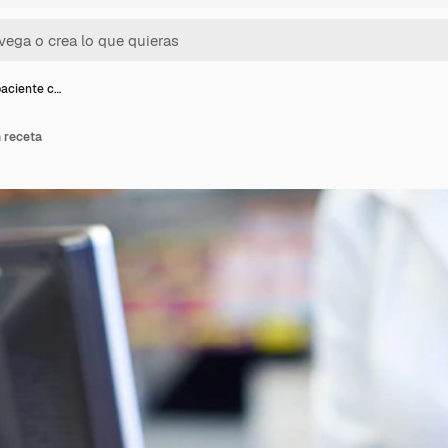
paciente c…
 receta