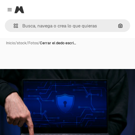
Magnific
Close menu
Buscar
Inicio
/
stock
/
Fotos
/
Cerrar el dedo escri…