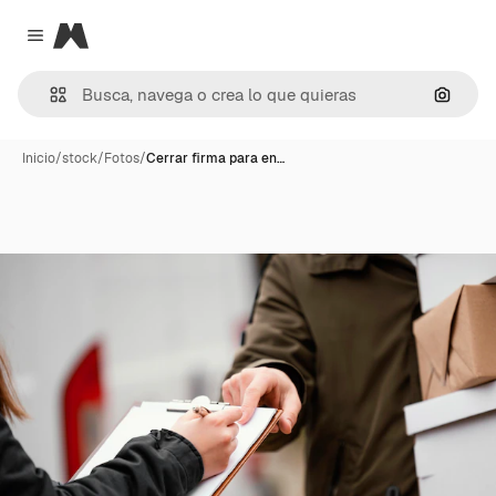
Magnific
Close menu
Buscar
Inicio
/
stock
/
Fotos
/
Cerrar firma para en…