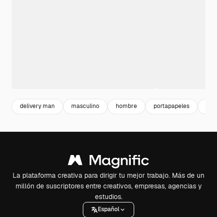
delivery man
masculino
hombre
portapapeles
serv
La plataforma creativa para dirigir tu mejor trabajo. Más de un
millón de suscriptores entre creativos, empresas, agencias y
estudios.
Español