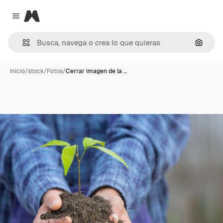
Magnific
Close menu
Buscar
Inicio
/
stock
/
Fotos
/
Cerrar imagen de la …