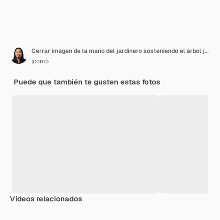
Cerrar imagen de la mano del jardinero sosteniendo el árbol joven de la planta
jcomp
Puede que también te gusten estas fotos
Vídeos relacionados
Premium
Premium
Generado por IA
Premium
Premium
Generado p