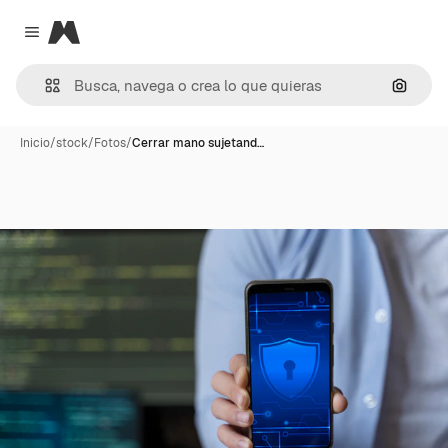
Magnific
Close menu
Buscar
Inicio
/
stock
/
Fotos
/
Cerrar mano sujetand…