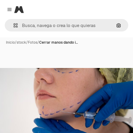
Magnific
Close menu
Buscar
Inicio
/
stock
/
Fotos
/
Cerrar manos dando i…