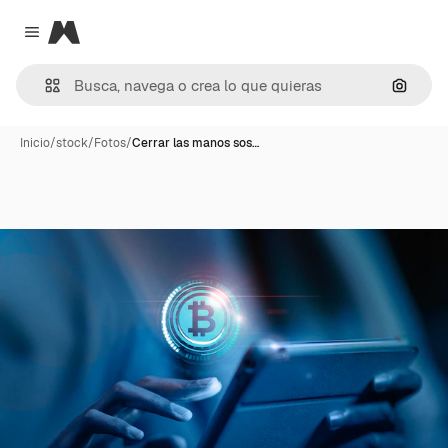
Magnific
Close menu
Buscar
Inicio
/
stock
/
Fotos
/
Cerrar las manos sos…