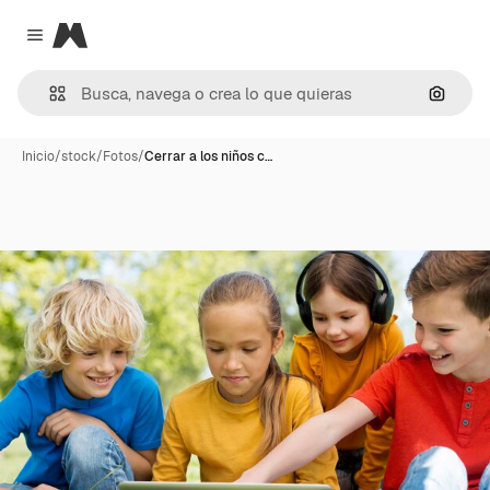
Magnific
Close menu
Buscar
Inicio
/
stock
/
Fotos
/
Cerrar a los niños c…