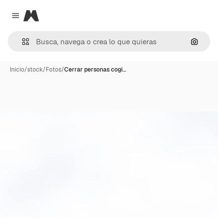
Magnific
Close menu
Buscar
Inicio
/
stock
/
Fotos
/
Cerrar personas cogi…