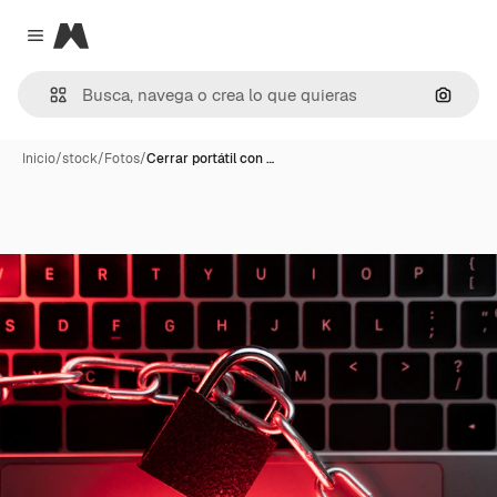
Magnific
Close menu
Buscar
Inicio
/
stock
/
Fotos
/
Cerrar portátil con …