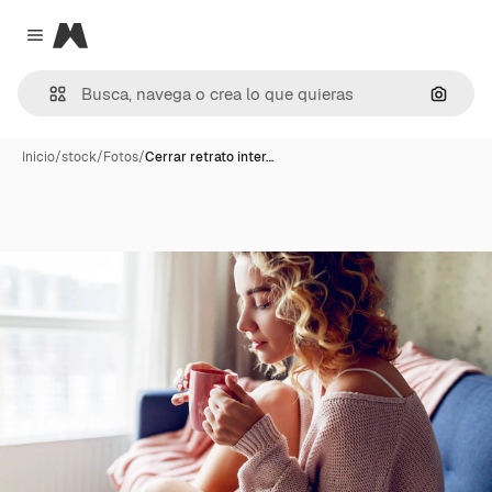
Magnific
Close menu
Buscar
Inicio
/
stock
/
Fotos
/
Cerrar retrato inter…