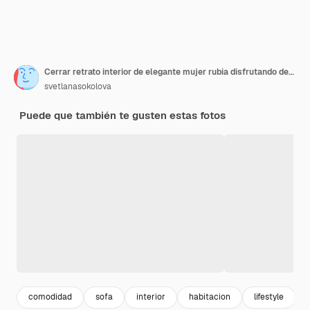
Cerrar retrato interior de elegante mujer rubia disfrutando del olor a capuchino, soñando y mirando por la ventana. Vistiendo suéter de punto rosa.
svetlanasokolova
Puede que también te gusten estas fotos
comodidad
sofa
interior
habitacion
lifestyle