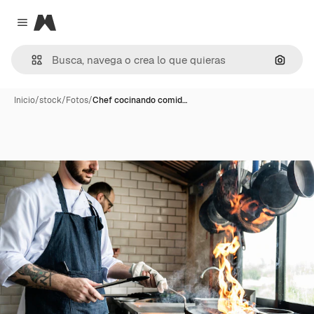
Magnific
Close menu
Buscar
Inicio
/
stock
/
Fotos
/
Chef cocinando comid…