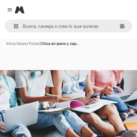
Magnific
Close menu
Buscar
Inicio
/
stock
/
Fotos
/
Chica en jeans y zap…