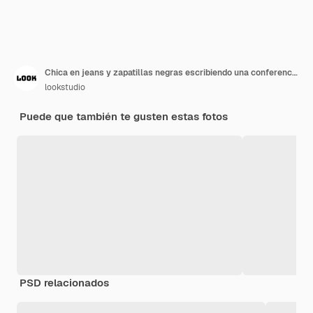
Chica en jeans y zapatillas negras escribiendo una conferencia en un gran libro de texto, sentada en el suelo con amigos de la universidad. Joven escribiendo un mensaje en el teléfono mientras otros estudiantes trabajan con computadoras portátiles.
lookstudio
Puede que también te gusten estas fotos
PSD relacionados