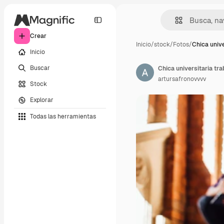
Crear
Inicio
/
stock
/
Fotos
/
Chica unive
Inicio
Buscar
artursafronovvvv
Stock
Explorar
Todas las herramientas