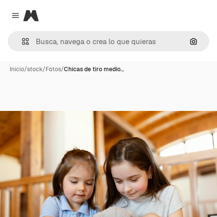
Magnific
Close menu
Buscar
Inicio
/
stock
/
Fotos
/
Chicas de tiro medio…