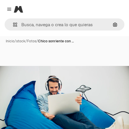
Magnific
Close menu
Buscar
Inicio
/
stock
/
Fotos
/
Chico sonriente con …