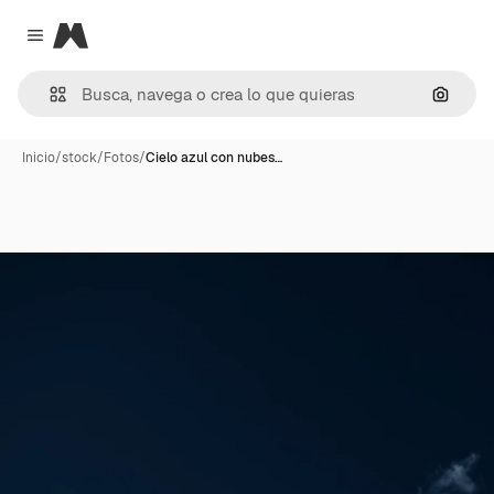
Magnific
Close menu
Buscar
Inicio
/
stock
/
Fotos
/
Cielo azul con nubes…