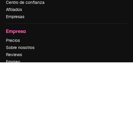
Centro de confianza
Afiliados
Empresas
Empresa
Precios
Sobre nosotros
Reviews
Empleo
Tendencias de búsqueda
Blog
Eventos
Slidesgo
Vender contenido
Sala de prensa
¿Buscas magnific.ai?
Síguenos