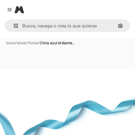
Magnific
Close menu
Buscar
Inicio
/
stock
/
Fotos
/
Cinta azul brillante…