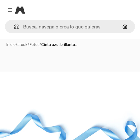
Magnific
Close menu
Buscar
Inicio
/
stock
/
Fotos
/
Cinta azul brillante…