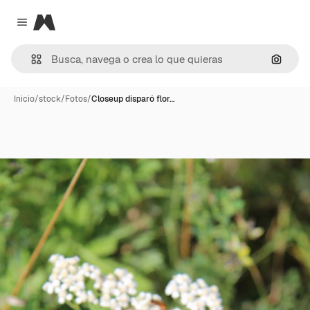
Magnific
Close menu
Buscar
Inicio
/
stock
/
Fotos
/
Closeup disparó flor…