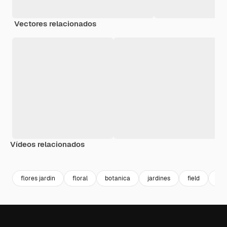
Vectores relacionados
Vídeos relacionados
Premium
Premium
Premium
Premium
flores jardin
floral
botanica
jardines
field
4k