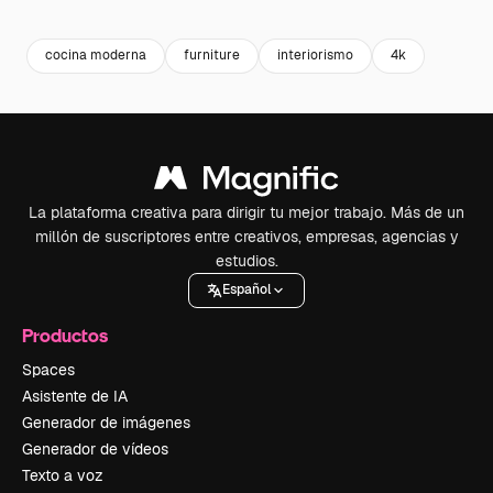
Premium
Premium
Generado por IA
Premium
Premium
Generado p
cocina moderna
furniture
interiorismo
4k
La plataforma creativa para dirigir tu mejor trabajo. Más de un
millón de suscriptores entre creativos, empresas, agencias y
estudios.
Español
Productos
Spaces
Asistente de IA
Generador de imágenes
Generador de vídeos
Texto a voz