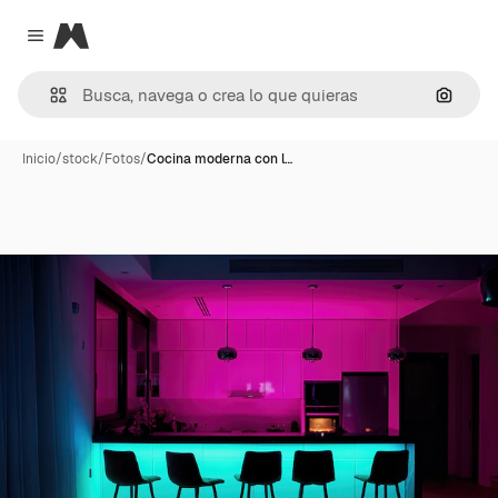
Magnific
Close menu
Buscar
Inicio
/
stock
/
Fotos
/
Cocina moderna con l…