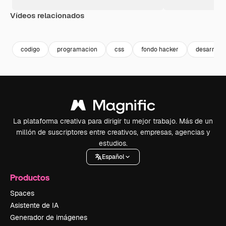
Vídeos relacionados
Premium
Premium
Premium
Premium
codigo
programacion
css
fondo hacker
desarroll
La plataforma creativa para dirigir tu mejor trabajo. Más de un
millón de suscriptores entre creativos, empresas, agencias y
estudios.
Español
Productos
Spaces
Asistente de IA
Generador de imágenes