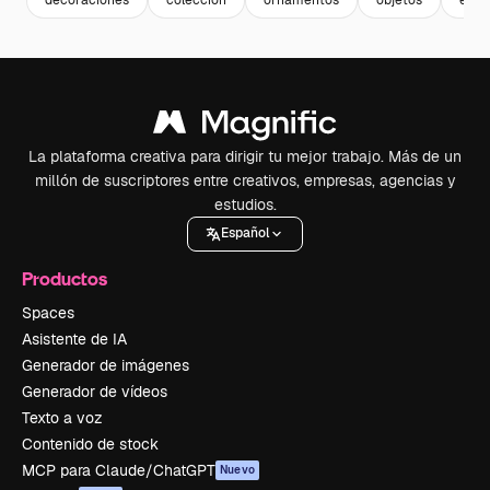
decoraciones
coleccion
ornamentos
objetos
elem
La plataforma creativa para dirigir tu mejor trabajo. Más de un
millón de suscriptores entre creativos, empresas, agencias y
estudios.
Español
Productos
Spaces
Asistente de IA
Generador de imágenes
Generador de vídeos
Texto a voz
Contenido de stock
MCP para Claude/ChatGPT
Nuevo