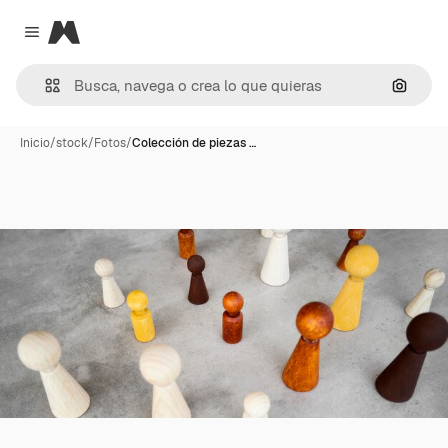
Magnific
Close menu
Buscar
Inicio
/
stock
/
Fotos
/
Colección de piezas …