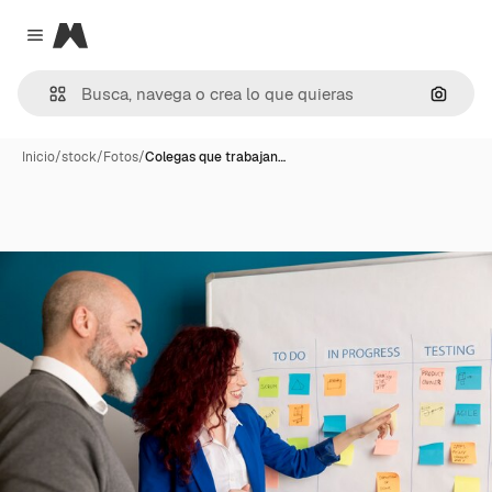
Magnific
Close menu
Buscar
Inicio
/
stock
/
Fotos
/
Colegas que trabajan…