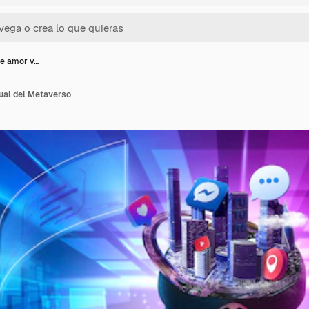
de amor v…
tual del Metaverso