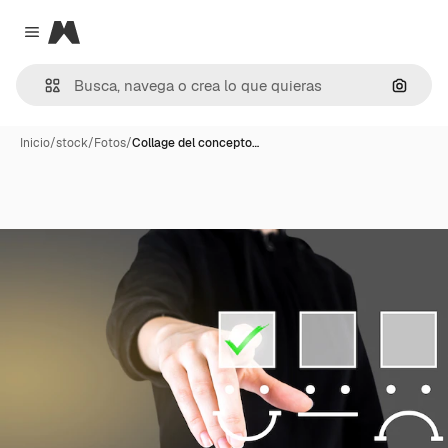
Magnific
Close menu
Buscar
Inicio
/
stock
/
Fotos
/
Collage del concepto…