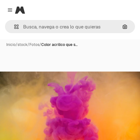
Magnific
Close menu
Buscar
Inicio
/
stock
/
Fotos
/
Color acrílico que s…