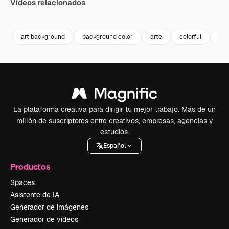
Vídeos relacionados
Premium
Premium
Premium
Premium
art background
background color
arte
colorful
col
La plataforma creativa para dirigir tu mejor trabajo. Más de un
millón de suscriptores entre creativos, empresas, agencias y
estudios.
Español
Productos
Spaces
Asistente de IA
Generador de imágenes
Generador de vídeos