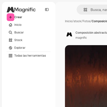
Crear
Inicio
/
stock
/
Fotos
/
Composició
Inicio
Buscar
Composición abstracta 
magnific
Stock
Explorar
Todas las herramientas