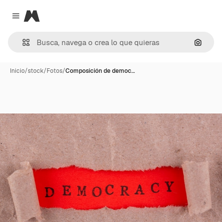
Magnific
Close menu
Buscar
Inicio
/
stock
/
Fotos
/
Composición de democ…