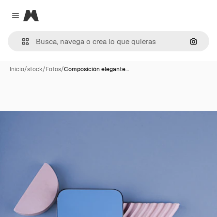
Magnific
Close menu
Buscar
Inicio
/
stock
/
Fotos
/
Composición elegante…