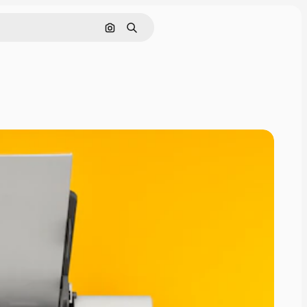
Buscar por imagen
Buscar