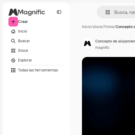
Crear
Inicio
/
stock
/
Fotos
/
Concepto d
Inicio
Buscar
Concepto de alojamient
magnific
Stock
Explorar
Todas las herramientas