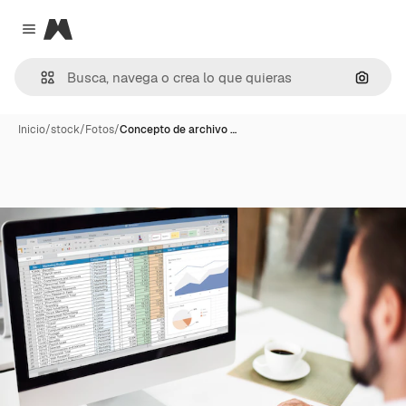
Magnific
Close menu
Buscar
Inicio
/
stock
/
Fotos
/
Concepto de archivo …