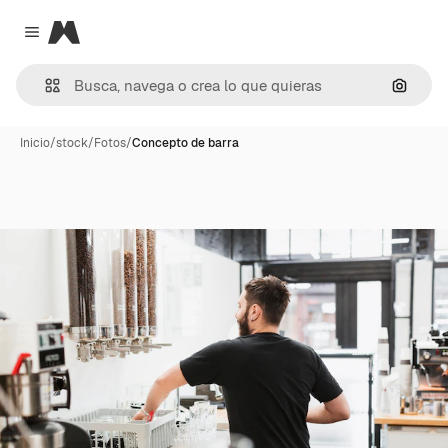
Magnific
Close menu
Buscar
Inicio
/
stock
/
Fotos
/
Concepto de barra