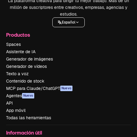
La plataforma creativa para dirigir tu mejor trabajo. Más de un
millón de suscriptores entre creativos, empresas, agencias y
estudios.
Español
Productos
Spaces
Asistente de IA
Generador de imágenes
Generador de vídeos
Texto a voz
Contenido de stock
MCP para Claude/ChatGPT
Nuevo
Agentes
Nuevo
API
App móvil
Todas las herramientas
Información útil