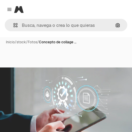
Magnific
Close menu
Buscar
Inicio
/
stock
/
Fotos
/
Concepto de collage …