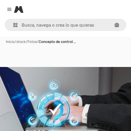
Magnific
Close menu
Buscar
Inicio
/
stock
/
Fotos
/
Concepto de control …