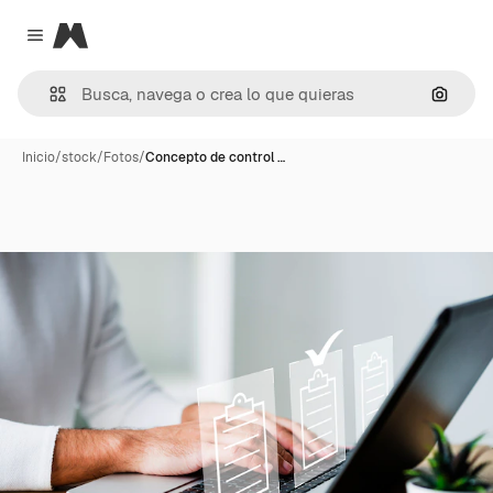
Magnific
Close menu
Buscar
Inicio
/
stock
/
Fotos
/
Concepto de control …